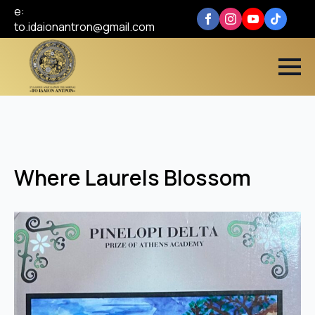
e:
to.idaionantron@gmail.com
Where Laurels Blossom