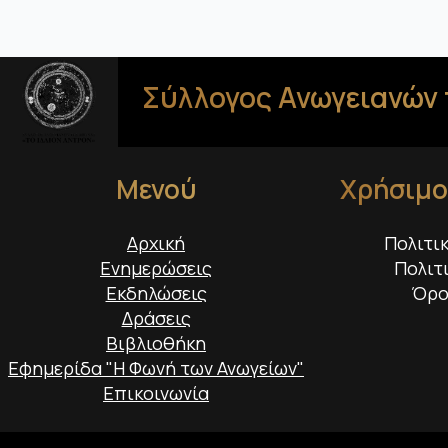
Σύλλογος Ανωγειανών 
Μενού
Χρήσιμο
Αρχική
Πολιτι
Ενημερώσεις
Πολιτ
Εκδηλώσεις
Όρο
Δράσεις
Βιβλιοθήκη
Εφημερίδα "Η Φωνή των Ανωγείων"
Επικοινωνία