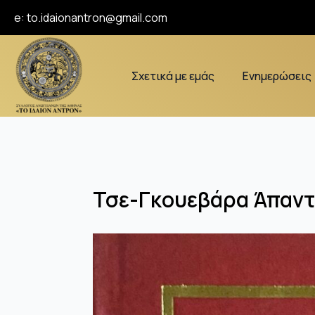
e:
to.idaionantron@gmail.com
Σχετικά με εμάς
Ενημερώσεις
Τσε-Γκουεβάρα Άπαντα