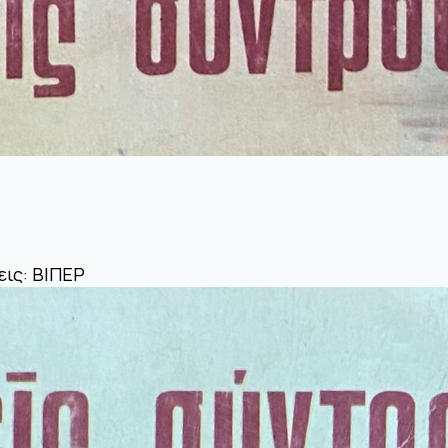
εις: ΒΙΠΕΡ