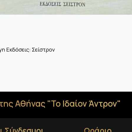
η Εκδόσεις: Σείστρον
της Αθήνας "Το Ιδαίον Άντρον"
ι Σύνδεσμοι
Ωράριο