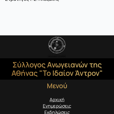
Σύλλογος Ανωγειανών της
Αθήνας "Το Ιδαίον Άντρον"
Μενού
Αρχική
Ενημερώσεις
Εκδηλώσεις