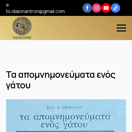
e:
to.idaionantron@gmail.com
Τα απομνημονεύματα ενός
γάτου