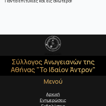
Πάντα επιτυχίες και εις ανώτερα!
Σύλλογος Ανωγειανών της
Αθήνας "Το Ιδαίον Άντρον"
Μενού
Αρχική
Ενημερώσεις
Εκδηλώσεις