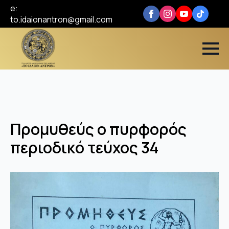
e:
to.idaionantron@gmail.com
Προμυθεύς ο πυρφορός
περιοδικό τεύχος 34