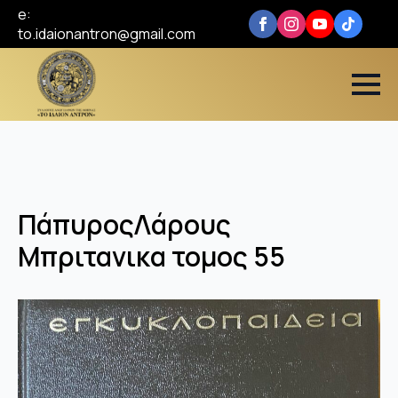
e:
to.idaionantron@gmail.com
ΠάπυροςΛάρους
Μπριτανικα τομος 55