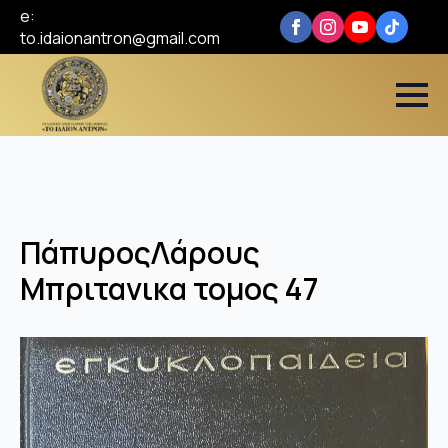
e:
to.idaionantron@gmail.com
ΠάπυροςΛάρους
Μπριτανικα τομος 47