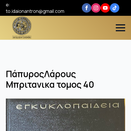
e:
to.idaionantron@gmail.com
ΠάπυροςΛάρους
Μπριτανικα τομος 40