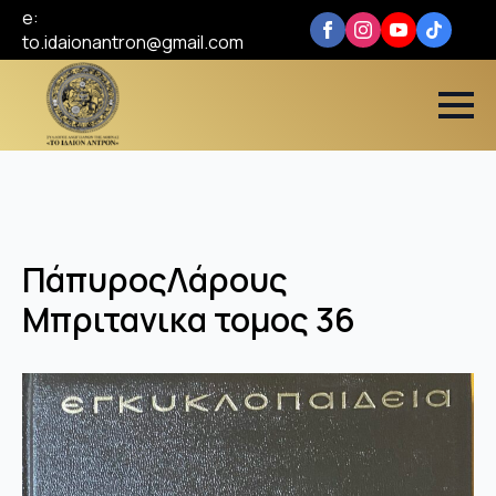
e:
to.idaionantron@gmail.com
ΠάπυροςΛάρους
Μπριτανικα τομος 36