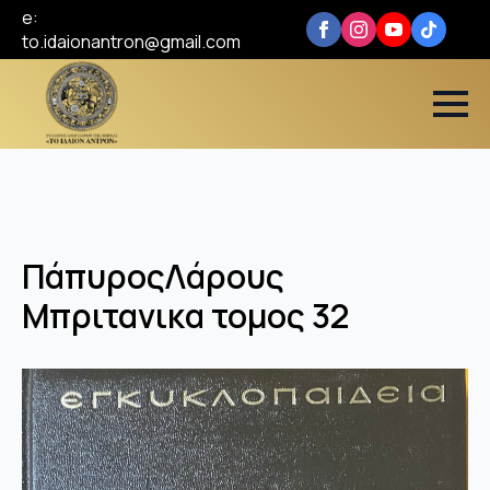
e:
to.idaionantron@gmail.com
ΠάπυροςΛάρους
Μπριτανικα τομος 32