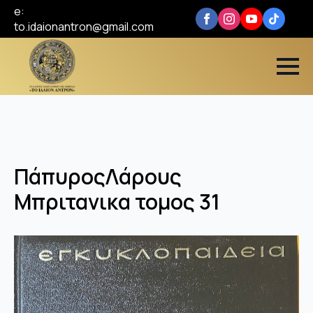
e:
to.idaionantron@gmail.com
ΠάπυροςΛάρους
Μπριτανικα τομος 31