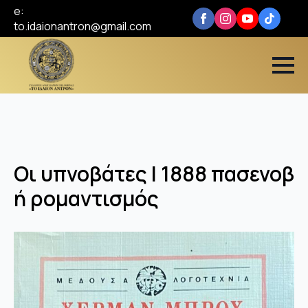
e:
to.idaionantron@gmail.com
Οι υπνοβάτες Ι 1888 πασενοβ
ή ρομαντισμός