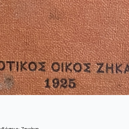
κδόσεις: Ζηκάκη