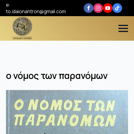
e:
to.idaionantron@gmail.com
ο νόμος των παρανόμων