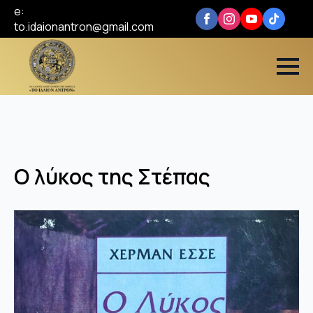
e:
to.idaionantron@gmail.com
Ο λύκος της Στέπας