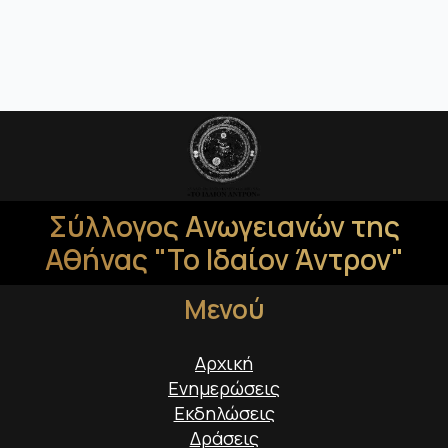
Σύλλογος Ανωγειανών της
Αθήνας "Το Ιδαίον Άντρον"
Μενού
Αρχική
Ενημερώσεις
Εκδηλώσεις
Δράσεις