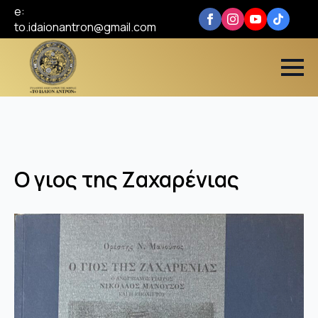
e:
to.idaionantron@gmail.com
Ο γιος της Ζαχαρένιας