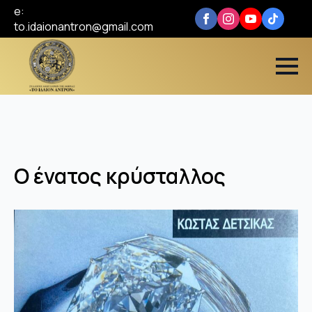
e:
to.idaionantron@gmail.com
Ο ένατος κρύσταλλος