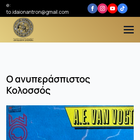
e:
to.idaionantron@gmail.com
Ο ανυπεράσπιστος
Κολοσσός