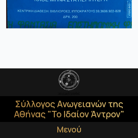
Σύλλογος Ανωγειανών της
Αθήνας "Το Ιδαίον Άντρον"
Μενού