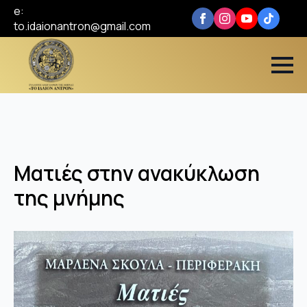
e:
to.idaionantron@gmail.com
Ματιές στην ανακύκλωση
της μνήμης