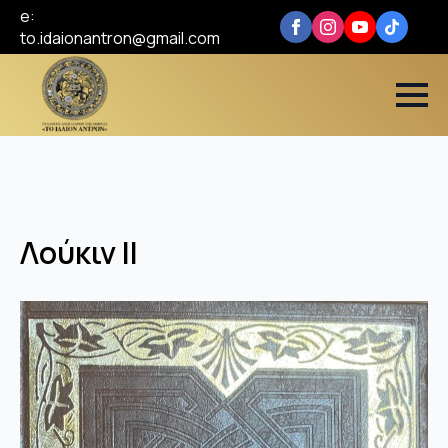
e:
to.idaionantron@gmail.com
Λούκιν ΙΙ