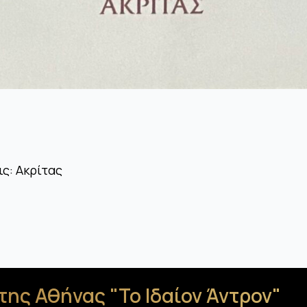
ς: Ακρίτας
της Αθήνας "Το Ιδαίον Άντρον"