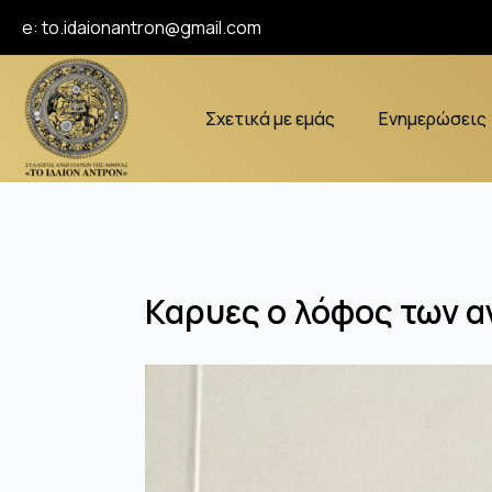
e:
to.idaionantron@gmail.com
Σχετικά με εμάς
Ενημερώσεις
Καρυες ο λόφος των α