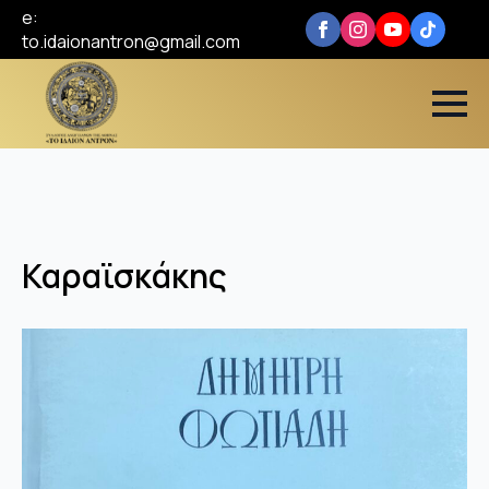
e:
to.idaionantron@gmail.com
Καραϊσκάκης