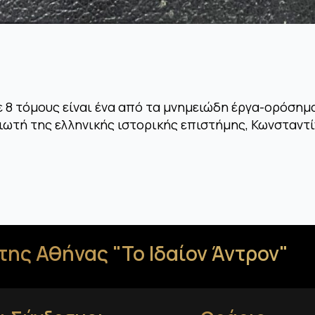
ε 8 τόμους είναι ένα από τα μνημειώδη έργα-ορόσημ
λιωτή της ελληνικής ιστορικής επιστήμης, Κωνσταν
της Αθήνας "Το Ιδαίον Άντρον"