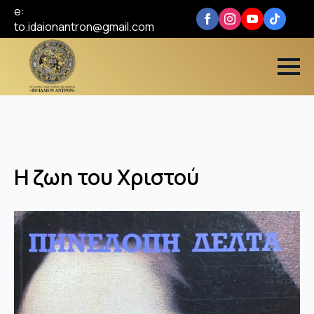
e:
to.idaionantron@gmail.com
Η ζωη του Χριστού