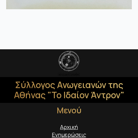
Σύλλογος Ανωγειανών της
Αθήνας "Το Ιδαίον Άντρον"
Μενού
Αρχική
Ενημερώσεις