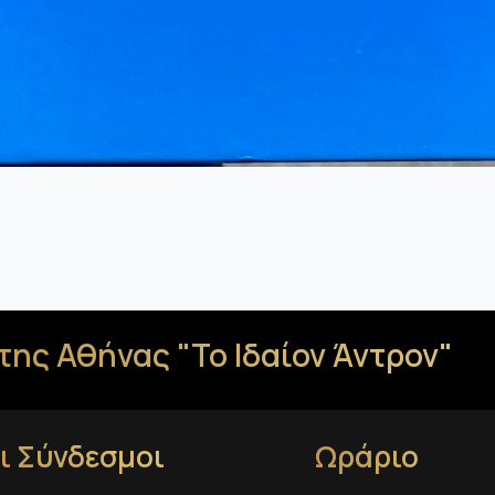
της Αθήνας "Το Ιδαίον Άντρον"
ι Σύνδεσμοι
Ωράριο