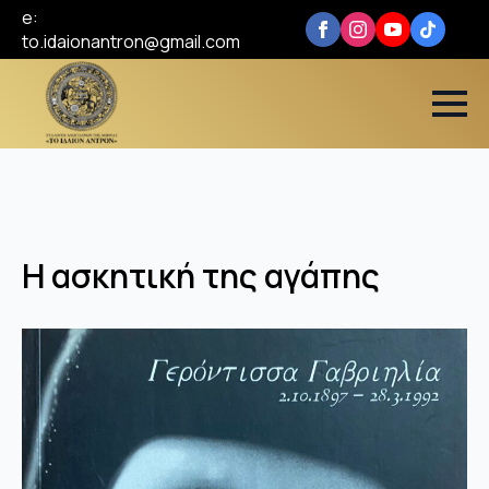
e:
to.idaionantron@gmail.com
Η ασκητική της αγάπης