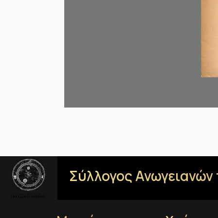
Σύλλογος Ανωγειανών 