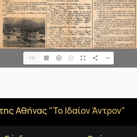
1/12
της Αθήνας "Το Ιδαίον Άντρον"