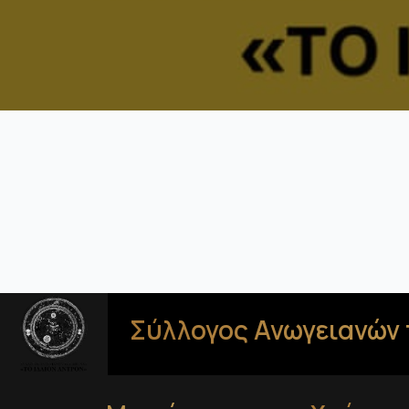
Σύλλογος Ανωγειανών 