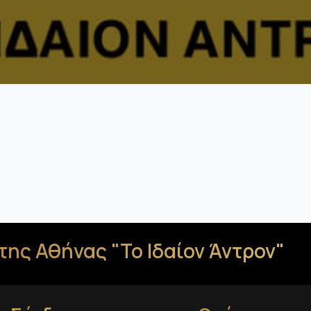
της Αθήνας "Το Ιδαίον Άντρον"