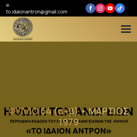
e:
to.idaionantron@gmail.com
ΦΥΛΛΟ 64 (α+β) • ΜΑΡΤΙΟΣ
1979