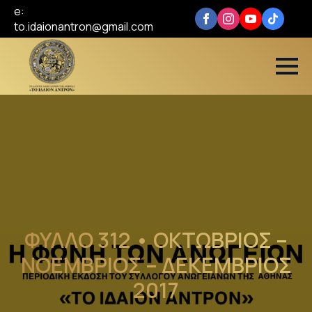
e:
to.idaionantron@gmail.com
ΦΥΛΛO 312 • ΟΚΤΩΒΡΙΟΣ –
ΝΟΕΜΒΡΙΟΣ – ΔΕΚΕΜΒΡΙΟΣ
2017