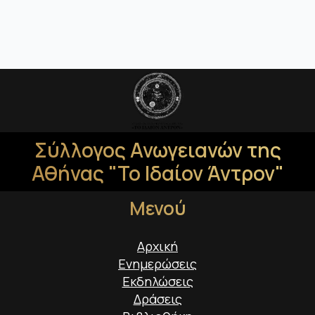
Σύλλογος Ανωγειανών της
Αθήνας "Το Ιδαίον Άντρον"
Μενού
Αρχική
Ενημερώσεις
Εκδηλώσεις
Δράσεις