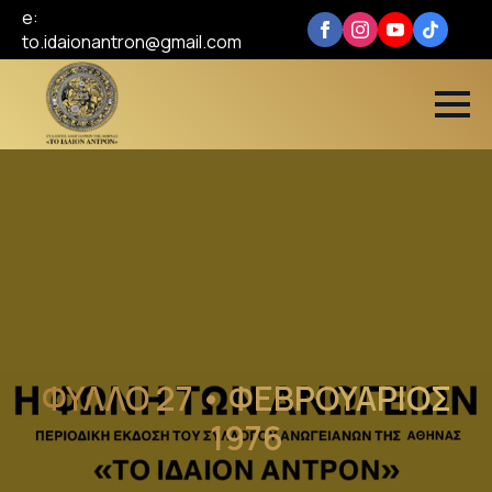
e:
to.idaionantron@gmail.com
ΦΥΛΛΟ 27 • ΦΕΒΡΟΥΑΡΙΟΣ
1976