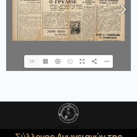
1/8
Σύλλογος Ανωγειανών της