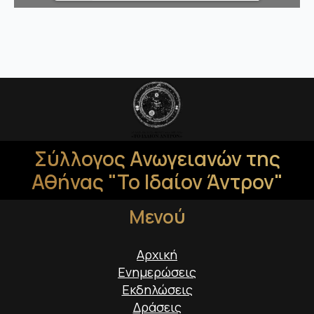
Σύλλογος Ανωγειανών της
Αθήνας "Το Ιδαίον Άντρον"
Μενού
Αρχική
Ενημερώσεις
Εκδηλώσεις
Δράσεις