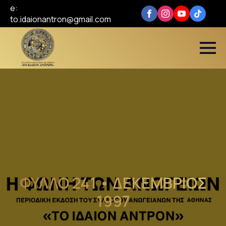
e:
to.idaionantron@gmail.com
ΦΥΛΛΟ 241 • ΔΕΚΕΜΒΡΙΟΣ
1997