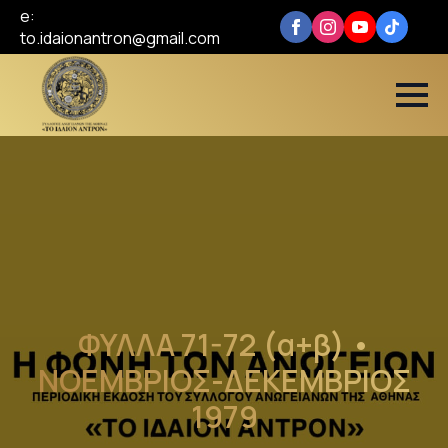
e:
to.idaionantron@gmail.com
ΦΥΛΛΑ 71-72 (α+β) •
ΝΟΕΜΒΡΙΟΣ-ΔΕΚΕΜΒΡΙΟΣ
1979