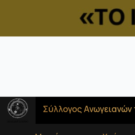
Σύλλογος Ανωγειανών 