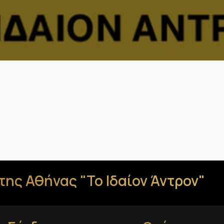
της Αθήνας "Το Ιδαίον Άντρον"