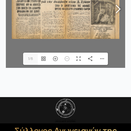
1/8
Σύλλογος Ανωγειανών της