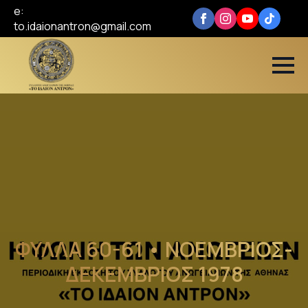
e:
to.idaionantron@gmail.com
ΦΥΛΛΑ 60-61 • ΝΟΕΜΒΡΙΟΣ-
ΔΕΚΕΜΒΡΙΟΣ 1978