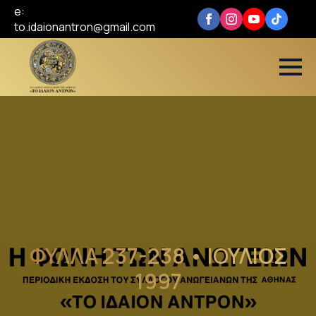
e:
to.idaionantron@gmail.com
ΦΥΛΛΑ 237-238 • ΙΟΥΛΙΟΣ
1997