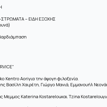
Η
 -ΣΤΡΩΜΑΤΑ – ΕΙΔΗ ΕΞΟΧΗΣ
ουνά)
Βαρδιάμπαση
ERVICE”
ko Kentro Aoriγια την άψογη φιλοξενία.
ς Βασίλη Χαιρέτη, Γιώργο Μανιά, Εμμανουήλ Νεονάκ
 Μεμμος Katerina Kostarelouκαι Tzina Kostarelouγ