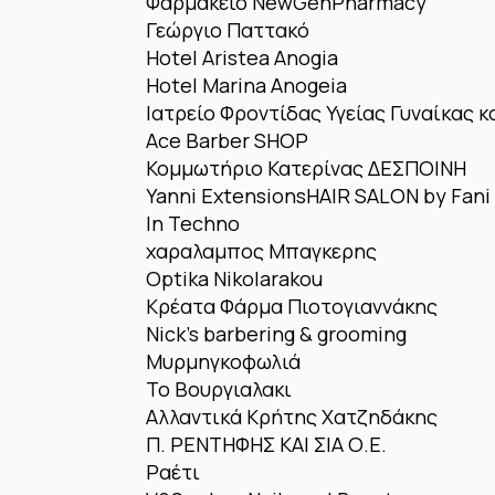
Φαρμακείο NewGenPharmacy
Γεώργιο Παττακό
Hotel Aristea Anogia
Hotel Marina Anogeia
Ιατρείο Φροντίδας Υγείας Γυναίκας κ
Ace Barber SHOP
Κομμωτήριο Κατερίνας ΔΕΣΠΟΙΝΗ
Yanni ExtensionsHAIR SALON by Fani
In Techno
χαραλαμπος Μπαγκερης
Optika Nikolarakou
Κρέατα Φάρμα Πιοτογιαννάκης
Nick’s barbering & grooming
Μυρμηγκοφωλιά
Το Βουργιαλακι
Αλλαντικά Κρήτης Χατζηδάκης
Π. ΡΕΝΤΗΦΗΣ ΚΑΙ ΣΙΑ Ο.Ε.
Ραέτι