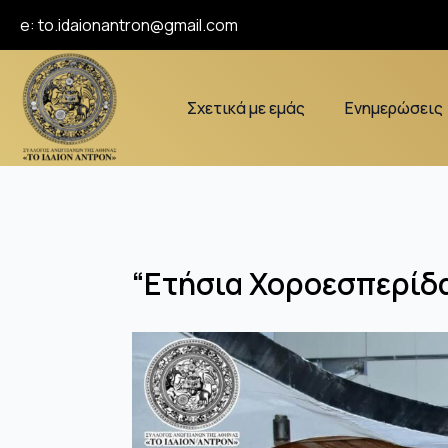
e:
to.idaionantron@gmail.com
Σχετικά με εμάς
Ενημερώσεις
“Ετήσια Χοροεσπερίδ