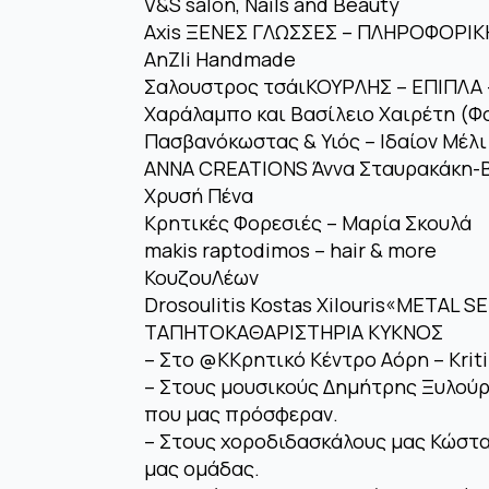
V&S salon, Nails and Beauty
Axis ΞΕΝΕΣ ΓΛΩΣΣΕΣ – ΠΛΗΡΟΦΟΡΙΚ
AnZli Handmade
Σαλουστρος τσάιΚΟΥΡΛΗΣ – ΕΠΙΠΛΑ
Χαράλαμπο και Βασίλειο Χαιρέτη (Φ
Πασβανόκωστας & Υιός – Ιδαίον Μέλι
ANNA CREATIONS Άννα Σταυρακάκη-
Χρυσή Πένα
Κρητικές Φορεσιές – Μαρία Σκουλά
makis raptodimos – hair & more
ΚουζουΛέων
Drosoulitis Kostas Xilouris«METAL S
ΤΑΠΗΤΟΚΑΘΑΡΙΣΤΗΡΙΑ ΚΥΚΝΟΣ
– Στο @ΚΚρητικό Κέντρο Αόρη – Kriti
– Στους μουσικούς Δημήτρης Ξυλούρη
που μας πρόσφεραν.
– Στους χοροδιδασκάλους μας Κώστας
μας ομάδας.