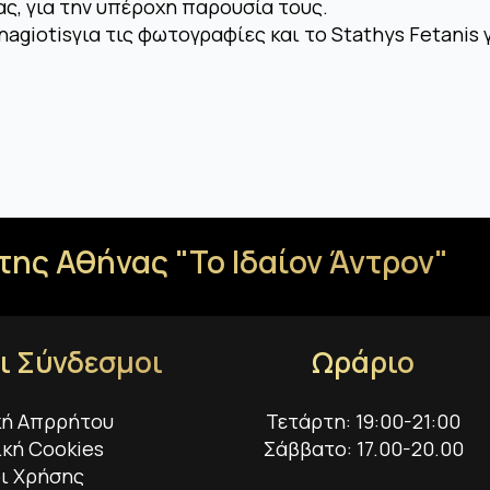
ας, για την υπέροχη παρουσία τους.
giotisγια τις φωτογραφίες και το Stathys Fetanis γ
της Αθήνας "Το Ιδαίον Άντρον"
ι Σύνδεσμοι
Ωράριο
κή Απρρήτου
Τετάρτη: 19:00-21:00
ική Cookies
Σάββατο: 17.00-20.00
ι Χρήσης