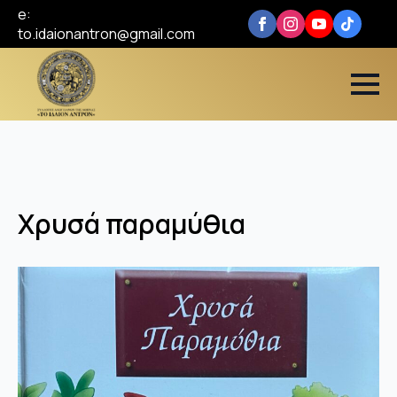
e:
to.idaionantron@gmail.com
Χρυσά παραμύθια