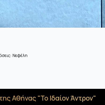
όσεις: Νεφέλη
της Αθήνας "Το Ιδαίον Άντρον"