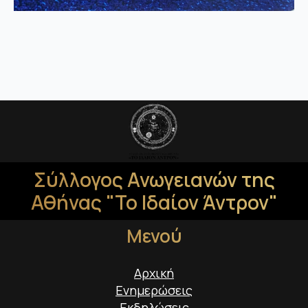
Σύλλογος Ανωγειανών της
Αθήνας "Το Ιδαίον Άντρον"
Μενού
Αρχική
Ενημερώσεις
Εκδηλώσεις