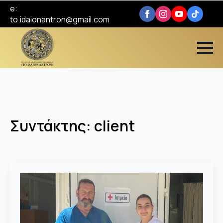
e:
to.idaionantron@gmail.com
Συντάκτης:
client