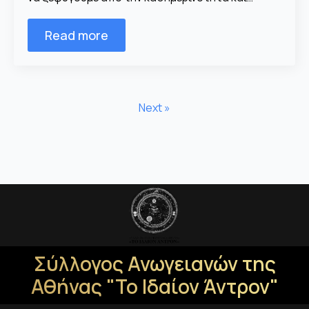
Read more
Next »
Σύλλογος Ανωγειανών της
Αθήνας "Το Ιδαίον Άντρον"